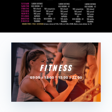
FITNESS
09:00
a
13:00 | 15:00
a
22:00