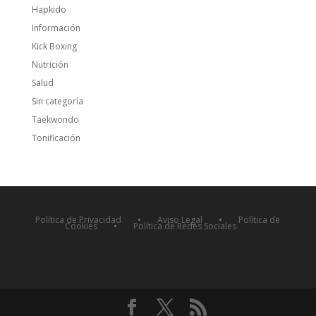
Hapkido
Información
Kick Boxing
Nutrición
Salud
Sin categoría
Taekwondo
Tonificación
Política de Privacidad
•
Aviso Legal
•
Política de
Cookies
•
Política de Redes Sociales