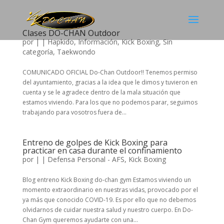
Clases DO-CHAN Outdoor
por
|
|
Hapkido
,
Información
,
Kick Boxing
,
Sin
categoría
,
Taekwondo
COMUNICADO OFICIAL Do-Chan Outdoor!! Tenemos permiso
del ayuntamiento, gracias a la idea que le dimos y tuvieron en
cuenta y se le agradece dentro de la mala situación que
estamos viviendo. Para los que no podemos parar, seguimos
trabajando para vosotros fuera de...
Entreno de golpes de Kick Boxing para
practicar en casa durante el confinamiento
por
|
|
Defensa Personal - AFS
,
Kick Boxing
Blog entreno Kick Boxing do-chan gym Estamos viviendo un
momento extraordinario en nuestras vidas, provocado por el
ya más que conocido COVID-19. Es por ello que no debemos
olvidarnos de cuidar nuestra salud y nuestro cuerpo. En Do-
Chan Gym queremos ayudarte con una...