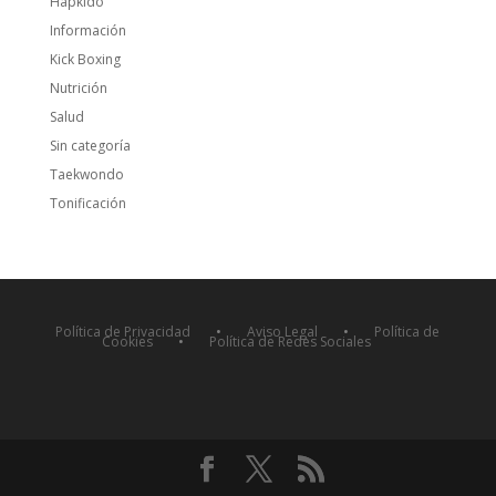
Hapkido
Información
Kick Boxing
Nutrición
Salud
Sin categoría
Taekwondo
Tonificación
Política de Privacidad
•
Aviso Legal
•
Política de
Cookies
•
Política de Redes Sociales